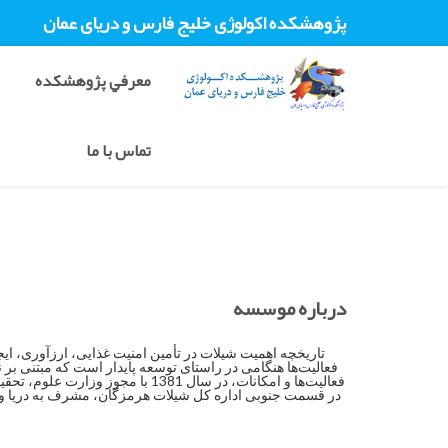
پژوهشکده اکولوژی خليج فارس و دريای عمان
معرفي پژوهشکده
تماس با ما
درباره موسسه
تاریخچه اهمیت شیلات در تأمین امنیت غذایی، ارزآوری، ای
در قسمت جنوبی اداره کل شیلات هرمزگان، مشرف به دریا واقع