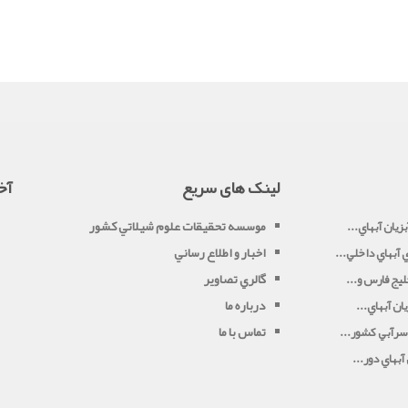
لینک های سریع
آخ
موسسه تحقيقات علوم شيلاتي کشور
زيان آبهاي...
اخبار و اطلاع رساني
آبهاي داخلي...
گالري تصاوير
يج فارس و...
درباره ما
ان آبهاي...
تماس با ما
سرآبي کشور...
بهاي دور...