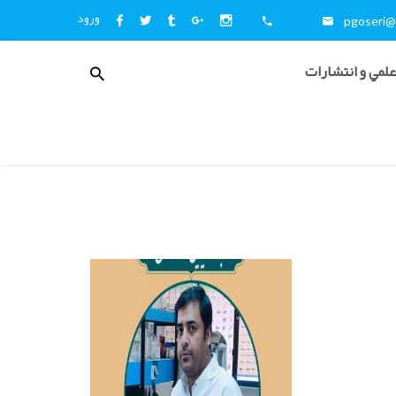
ورود
pgoseri@i
منوی
علمي و انتشارات
کاربری
اخبار
و
اطلاع
رسانی