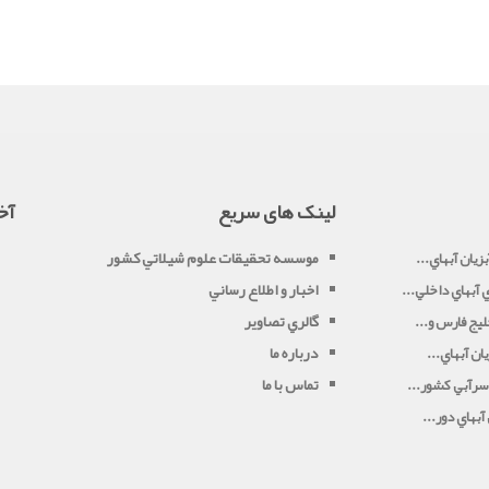
لینک های سریع
آخ
موسسه تحقيقات علوم شيلاتي کشور
زيان آبهاي...
اخبار و اطلاع رساني
آبهاي داخلي...
گالري تصاوير
يج فارس و...
درباره ما
ان آبهاي...
تماس با ما
سرآبي کشور...
بهاي دور...