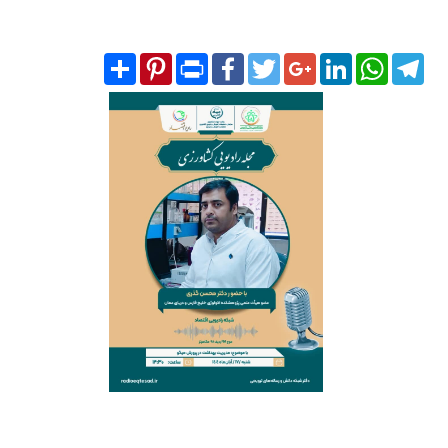
Share
Pinterest
Print
Facebook
Twitter
Google+
LinkedIn
WhatsA
Tel